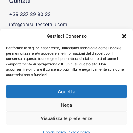
Contatti
+39 337 89 90 22
info@bmsuitescefalu.com
Gestisci Consenso
Per fornire le migliori esperienze, utilizziamo tecnologie come i cookie
Social
per memorizzare e/o accedere alle informazioni del dispositivo. Il
consenso a queste tecnologie ci permetterà di elaborare dati come il
comportamento di navigazione o ID unici su questo sito. Non
Facebook
acconsentire o ritirare il consenso può influire negativamente su alcune
caratteristiche e funzioni.
Instagram
Accetta
Nega
BM Suites Villa Cefalù © 2025 – P.IVA:
Visualizza le preferenze
06725620824 – CIR: 19082027C233162 – CIN:
IT082027C2FLBEUJM2 | Designed by
Webvox.it
Cookie Policy
Privacy Policy