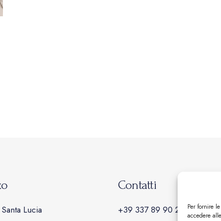
zo
Contatti
Per fornire l
Santa Lucia
+39 337 89 90 22
accedere alle