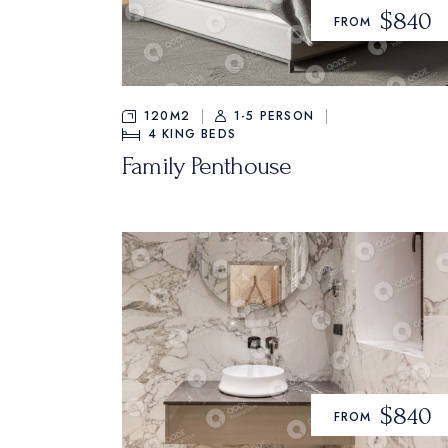
$840
FROM
120M2
1-5 PERSON
4
KING BEDS
Family Penthouse
$840
FROM