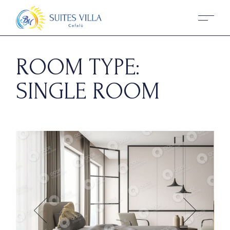
Skip
to
the
content
ROOM TYPE:
SINGLE ROOM