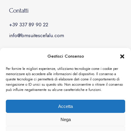
Contatti
+39 337 89 90 22
info@bmsuitescefalu.com
Gestisci Consenso
Social
Per fornire le migliori esperienze, utilizziamo tecnologie come i cookie per
memorizzare e/o accedere alle informazioni del dispositivo. Il consenso a
Facebook
queste tecnologie ci permetterà di elaborare dati come il comportamento di
navigazione o ID unici su questo sito. Non acconsentire o ritirare il consenso
Instagram
può influire negativamente su alcune caratteristiche e funzioni.
Accetta
Nega
BM Suites Villa Cefalù © 2025 – P.IVA: