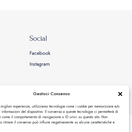
Social
Facebook
Instagram
Gestisci Consenso
| Designed by
Webvox.it
e migliori esperienze, utilizziamo tecnologie come i cookie per memorizzare e/o
 informazioni del dispositivo. Il consenso a queste tecnologie ci permetterà di
ti come il comportamento di navigazione o ID unici su questo sito. Non
o ritirare il consenso può influire negativamente su alcune caratteristiche e