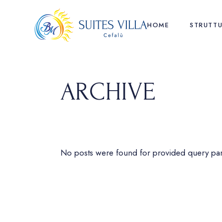
Skip
to
the
HOME
STRUTT
content
ARCHIVE
No posts were found for provided query pa