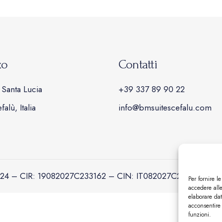
zo
Contatti
Santa Lucia
+39 337 89 90 22
alù, Italia
info@bmsuitescefalu.com
20824 – CIR: 19082027C233162 – CIN: IT082027C2FLBEUJM2 
Per fornire l
accedere alle
elaborare da
acconsentire 
funzioni.