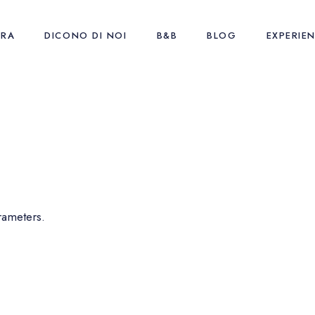
URA
DICONO DI NOI
B&B
BLOG
EXPERIE
rameters.