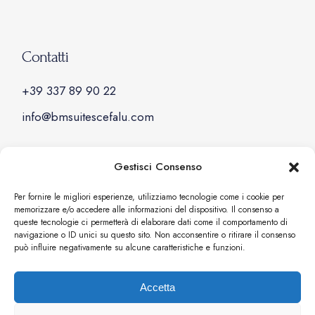
Contatti
+39 337 89 90 22
info@bmsuitescefalu.com
Gestisci Consenso
Social
Per fornire le migliori esperienze, utilizziamo tecnologie come i cookie per
memorizzare e/o accedere alle informazioni del dispositivo. Il consenso a
Facebook
queste tecnologie ci permetterà di elaborare dati come il comportamento di
navigazione o ID unici su questo sito. Non acconsentire o ritirare il consenso
Instagram
può influire negativamente su alcune caratteristiche e funzioni.
Accetta